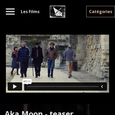
Les Films
Catégorie
s
Aka Moon - teaser