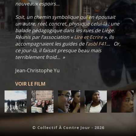
nouveaux espoirs…
Soit, un chemin symbolique qui en épousait
un autre, réel, concret, physique celui-là : une
balade pédagogique dans les rues de Liège.
Réunis par l’association «
Lire et Ecrire
», ils
accompagnaient les guides de l’
asbl F41
… Or,
ce jour-là, il faisait presque beau mais
terriblement froid… »
Jean-Christophe Yu
VOIR LE FILM
©
Collectif À Contre Jour - 2026