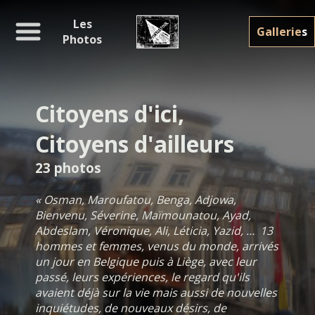
Les
Gallerie
s
Photos
Citoyens d'ici,
Citoyens d'ailleurs
23 photos
« Osman, Maroufatou, Benga, Adjowa,
Bienvenu, Séverine, Maïmounatou, Ayad,
Abdeslam, Véronique, Ali, Léticia, Yazid, … 13
hommes et femmes, venus du monde, arrivés
un jour en Belgique puis à Liège, avec leur
passé, leurs expériences, le regard qu'ils
avaient déjà sur la vie mais aussi de nouvelles
inquiétudes, de nouveaux désirs, de