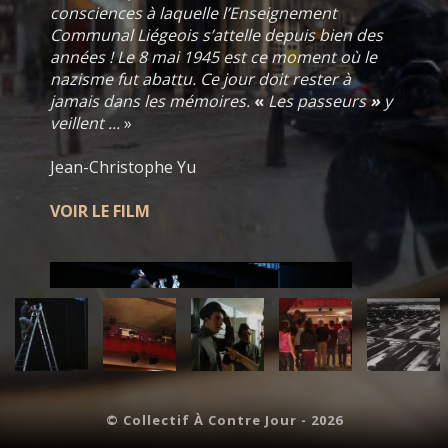
consciences à laquelle l’Enseignement
Communal Liégeois s’attelle depuis bien des
années ! Le 8 mai 1945 est ce moment où le
nazisme fut abattu. Ce jour doit rester à
jamais dans les mémoires.
«
Les passeurs
»
y
veillent ...
»
Jean-Christophe Yu
VOIR LE FILM
©
Collectif À Contre Jour - 2026