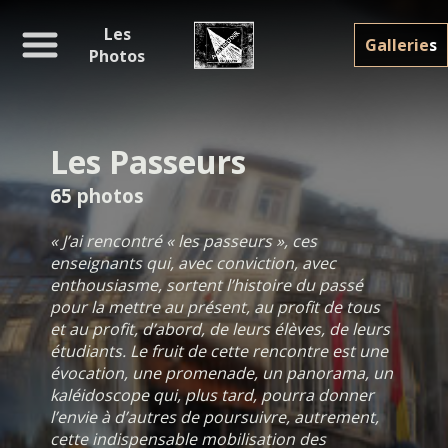
Les
Gallerie
s
Photos
Les Passeurs
65 photos
« J’ai rencontré « les passeurs », ces
enseignants qui, avec conviction, avec
enthousiasme, sortent l’histoire du passé
pour la mettre au présent, au profit de tous
et au profit, d’abord, de leurs élèves, de leurs
étudiants. Le fruit de cette rencontre est une
évocation, une promenade, un panorama, un
kaléidoscope qui, plus tard, pourra donner
l’envie à d’autres de poursuivre, autrement,
cette indispensable mobilisation des